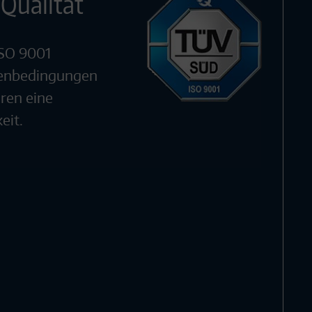
 Qualität
ISO 9001
enbedingungen
hren eine
eit.