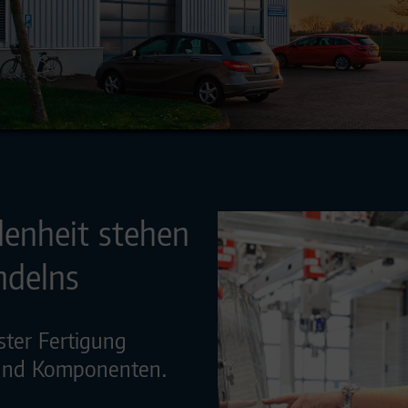
denheit stehen
ndelns
hster Fertigung
r und Komponenten.